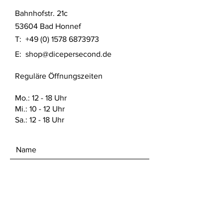
gefertigt. Das Produkt wurde nach
Bahnhofstr. 21c
aktuellem Stand der Technik gereinigt
und mit UV Licht ausgehärtet.
53604 Bad Honnef
T:
+49 (0) 1578 6873973
Detaillierte Sicherheitshinweise nach
E:
shop@dicepersecond.de
Produktsicherheitsverordnung (GPSR)
finden sich auf dieser Website unter
Reguläre Öffnungszeiten
den FAQ. Dort sind auch die offiziellen
Sicherheitsdatenblätter vom Hersteller
des verwendeten Materials zu finden.
Mo.: 12 - 18 Uhr
Mi.: 10 - 12 Uhr
Sa.: 12 - 18 Uhr