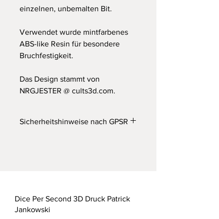
einzelnen, unbemalten Bit.
Verwendet wurde mintfarbenes
ABS-like Resin für besondere
Bruchfestigkeit.
Das Design stammt von
NRGJESTER @ cults3d.com.
Sicherheitshinweise nach GPSR
Wichtiger Hinweis
Achtung! Nicht für Kinder unter 14
Jahren geeignet. Erstickungsgefahr
durch verschluckbare Kleinteile.
Dieses Produkt ist kein Spielzeug!
Dice Per Second 3D Druck Patrick
Dieses Produkt wurde im SLA 3D
Jankowski
Druck Verfahren aus UV Resin