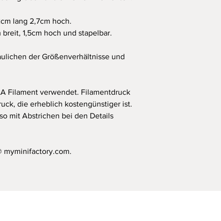
Detaillierte Sicherhe
Produktsicherheitsve
2cm lang 2,7cm hoch.
dieser Website unter
offiziellen Sicherheit
breit, 1,5cm hoch und stapelbar.
verwendeten Material
aulichen der Größenverhältnisse und
A Filament verwendet. Filamentdruck
uck, die erheblich kostengünstiger ist.
o mit Abstrichen bei den Details
 myminifactory.com.