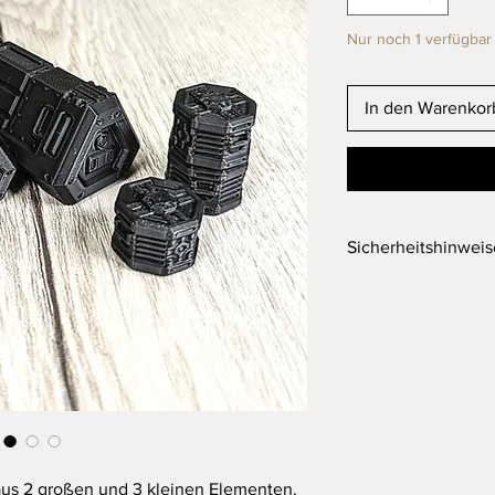
Nur noch 1 verfügbar
In den Warenkor
Sicherheitshinwei
Wichtiger Hinweis
Achtung! Nicht für K
Erstickungsgefahr dur
Dieses Produkt ist ke
Dieses Produkt wurd
Filament gefertigt. D
Stand der Technik gef
 aus 2 großen und 3 kleinen Elementen.