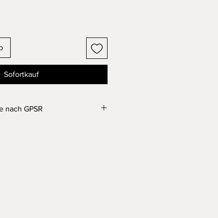
b
Sofortkauf
se nach GPSR
inder unter 36 Monaten geeignet.
ch verschluckbare Kleinteile.
in Spielzeug!
e im FDM 3D Druck Verfahren aus
as Produkt wurde nach aktuellem
ertigt und gereinigt.