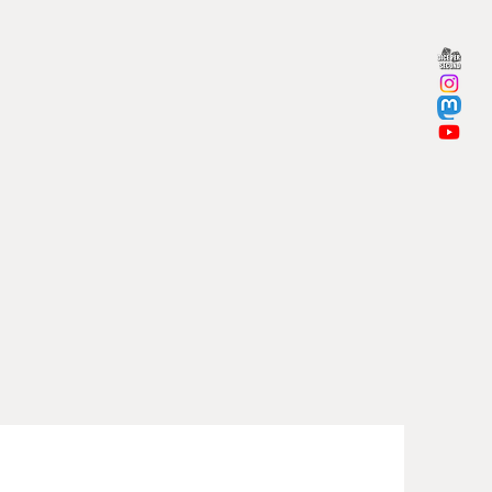
itshinweise nach
rordnung (GPSR) finden sich auf
 den FAQ. Dort sind auch die
sdatenblätter vom Hersteller des
s zu finden.