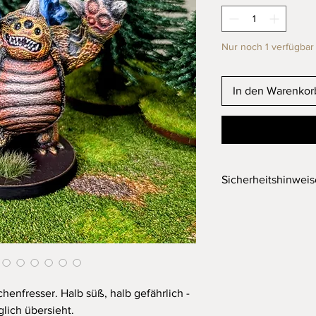
Nur noch 1 verfügbar
In den Warenkor
Sicherheitshinwei
Wichtiger Hinweis
Achtung! Nicht für Ki
Erstickungsgefahr dur
Dieses Produkt ist ke
Dieses Produkt wurd
henfresser. Halb süß, halb gefährlich -
UV Resin gefertigt. 
lich übersieht.
Stand der Technik ger