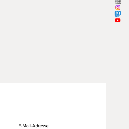
itshinweise nach
rordnung (GPSR) finden sich auf
 den FAQ. Dort sind auch die
sdatenblätter vom Hersteller des
s zu finden.