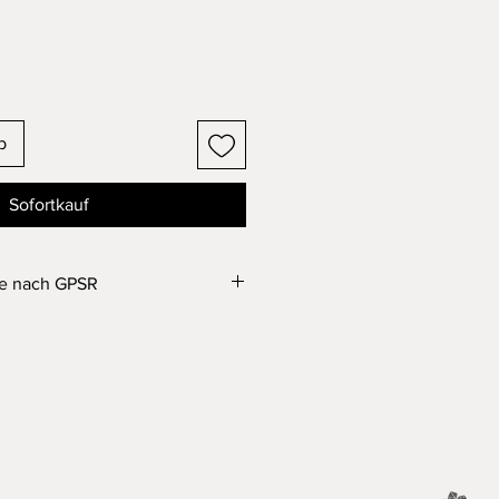
b
Sofortkauf
se nach GPSR
nder unter 14 Jahren geeignet.
ch verschluckbare Kleinteile.
in Spielzeug!
e im SLA 3D Druck Verfahren aus
Das Produkt wurde nach aktuellem
einigt und mit UV Licht