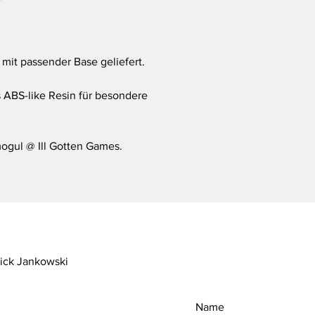
ausgehärtet.
Detaillierte Sicherhe
Produktsicherheitsve
mit passender Base geliefert.
dieser Website unter
offiziellen Sicherheit
ABS-like Resin für besondere
verwendeten Material
gul @ Ill Gotten Games.
rick Jankowski