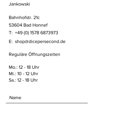
Jankowski
Druck Verfahren aus UV Resin
gefertigt. Das Produkt wurde nach
Bahnhofstr. 21c
aktuellem Stand der Technik gereinigt
und mit UV Licht ausgehärtet.
53604 Bad Honnef
T:
+49 (0) 1578 6873973
Detaillierte Sicherheitshinweise nach
E:
shop@dicepersecond.de
Produktsicherheitsverordnung (GPSR)
finden sich auf dieser Website unter
Reguläre Öffnungszeiten
den FAQ. Dort sind auch die offiziellen
Sicherheitsdatenblätter vom Hersteller
des verwendeten Materials zu finden.
Mo.: 12 - 18 Uhr
Mi.: 10 - 12 Uhr
Sa.: 12 - 18 Uhr