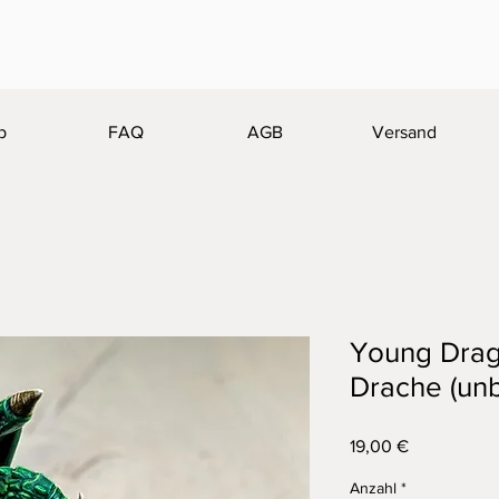
p
FAQ
AGB
Versand
Young Drag
Drache (un
Preis
19,00 €
Anzahl
*