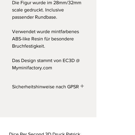
Die Figur wurde im 28mm/32mm
scale gedruckt. Inclusive
passender Rundbase.
Verwendet wurde mintfarbenes
ABS-like Resin für besondere
Bruchfestigkeit.
Das Design stammt von EC3D @
Myminifactory.com
Sicherheitshinweise nach GPSR
Wichtiger Hinweis
Achtung! Nicht für Kinder unter 14
Jahren geeignet. Erstickungsgefahr
durch verschluckbare Kleinteile.
Dieses Produkt ist kein Spielzeug!
Dice Per Second 3D Druck Patrick