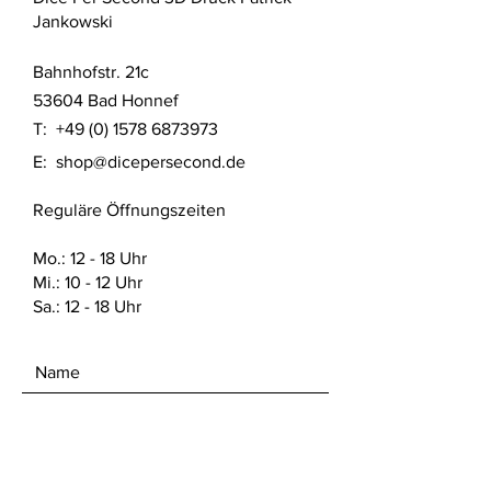
Dieses Produkt wurde im SLA 3D
Jankowski
Druck Verfahren aus UV Resin
gefertigt. Das Produkt wurde nach
Bahnhofstr. 21c
aktuellem Stand der Technik gereinigt
und mit UV Licht ausgehärtet.
53604 Bad Honnef
T:
+49 (0) 1578 6873973
Detaillierte Sicherheitshinweise nach
E:
shop@dicepersecond.de
Produktsicherheitsverordnung (GPSR)
finden sich auf dieser Website unter
Reguläre Öffnungszeiten
den FAQ. Dort sind auch die offiziellen
Sicherheitsdatenblätter vom Hersteller
des verwendeten Materials zu finden.
Mo.: 12 - 18 Uhr
Mi.: 10 - 12 Uhr
Sa.: 12 - 18 Uhr