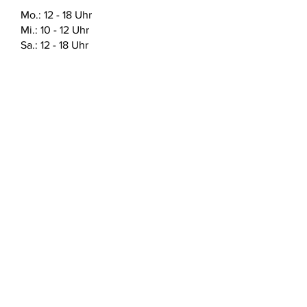
des verwendeten Materials zu finden.
Mo.: 12 - 18 Uhr
Mi.: 10 - 12 Uhr
Sa.: 12 - 18 Uhr
ABSENDEN