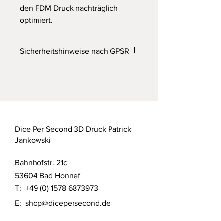
den FDM Druck nachträglich
optimiert.
Sicherheitshinweise nach GPSR
Wichtiger Hinweis
Achtung! Nicht für Kinder unter 36
Monaten geeignet. Erstickungsgefahr
durch verschluckbare Kleinteile.
Dieses Produkt ist kein Spielzeug!
Dice Per Second 3D Druck Patrick
Dieses Produkt wurde im FDM 3D
Jankowski
Druck Verfahren aus Filament
gefertigt. Das Produkt wurde nach
Bahnhofstr. 21c
aktuellem Stand der Technik gefertigt
und gereinigt.
53604 Bad Honnef
T:
+49 (0) 1578 6873973
Detaillierte Sicherheitshinweise nach
E:
shop@dicepersecond.de
Produktsicherheitsverordnung (GPSR)
finden sich auf dieser Website unter