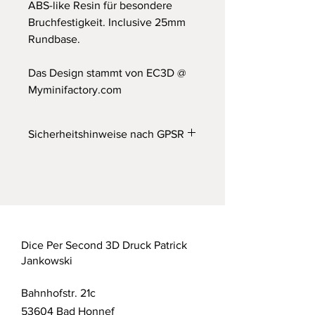
ABS-like Resin für besondere
Bruchfestigkeit. Inclusive 25mm
Rundbase.
Das Design stammt von EC3D @
Myminifactory.com
Sicherheitshinweise nach GPSR
Wichtiger Hinweis
Achtung! Nicht für Kinder unter 14
Jahren geeignet. Erstickungsgefahr
durch verschluckbare Kleinteile.
Dieses Produkt ist kein Spielzeug!
Dice Per Second 3D Druck Patrick
Dieses Produkt wurde im SLA 3D
Jankowski
Druck Verfahren aus UV Resin
gefertigt. Das Produkt wurde nach
Bahnhofstr. 21c
aktuellem Stand der Technik gereinigt
und mit UV Licht ausgehärtet.
53604 Bad Honnef