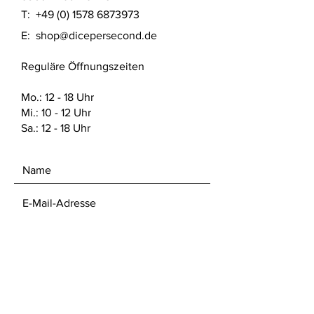
T:
+49 (0) 1578 6873973
Detaillierte Sicherheitshinweise nach
E:
shop@dicepersecond.de
Produktsicherheitsverordnung (GPSR)
finden sich auf dieser Website unter
Reguläre Öffnungszeiten
den FAQ. Dort sind auch die offiziellen
Sicherheitsdatenblätter vom Hersteller
des verwendeten Materials zu finden.
Mo.: 12 - 18 Uhr
Mi.: 10 - 12 Uhr
Sa.: 12 - 18 Uhr