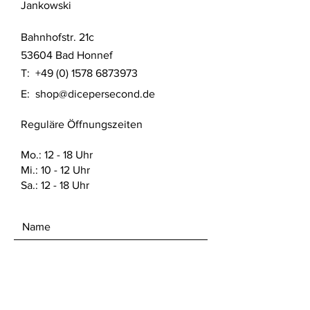
Jankowski
Druck Verfahren aus Filament
gefertigt. Das Produkt wurde nach
Bahnhofstr. 21c
aktuellem Stand der Technik gefertigt
und gereinigt.
53604 Bad Honnef
T:
+49 (0) 1578 6873973
Detaillierte Sicherheitshinweise nach
E:
shop@dicepersecond.de
Produktsicherheitsverordnung (GPSR)
finden sich auf dieser Website unter
Reguläre Öffnungszeiten
den FAQ. Dort sind auch die offiziellen
Sicherheitsdatenblätter vom Hersteller
des verwendeten Materials zu finden.
Mo.: 12 - 18 Uhr
Mi.: 10 - 12 Uhr
Sa.: 12 - 18 Uhr