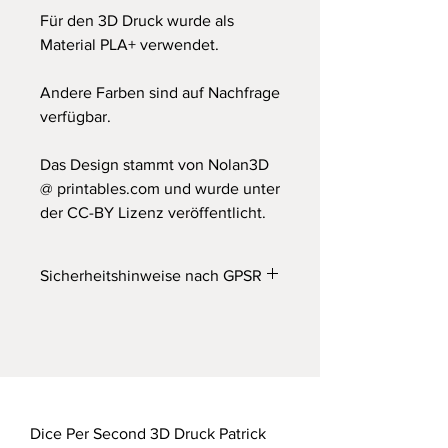
Für den 3D Druck wurde als
Material PLA+ verwendet.
Andere Farben sind auf Nachfrage
verfügbar.
Das Design stammt von Nolan3D
@ printables.com und wurde unter
der CC-BY Lizenz veröffentlicht.
Sicherheitshinweise nach GPSR
Wichtiger Hinweis
Achtung! Nicht für Kinder unter 36
Monaten geeignet. Erstickungsgefahr
durch verschluckbare Kleinteile.
Dieses Produkt ist kein Spielzeug!
Dice Per Second 3D Druck Patrick
Dieses Produkt wurde im FDM 3D