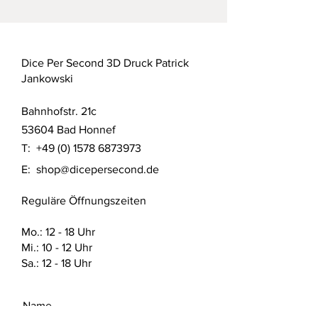
Jahren geeignet. Erstickungsgefahr
durch verschluckbare Kleinteile.
Dieses Produkt ist kein Spielzeug!
Dice Per Second 3D Druck Patrick
Dieses Produkt wurde im SLA 3D
Jankowski
Druck Verfahren aus UV Resin
gefertigt. Das Produkt wurde nach
Bahnhofstr. 21c
aktuellem Stand der Technik gereinigt
und mit UV Licht ausgehärtet.
53604 Bad Honnef
T:
+49 (0) 1578 6873973
Detaillierte Sicherheitshinweise nach
E:
shop@dicepersecond.de
Produktsicherheitsverordnung (GPSR)
finden sich auf dieser Website unter
Reguläre Öffnungszeiten
den FAQ. Dort sind auch die offiziellen
Sicherheitsdatenblätter vom Hersteller
des verwendeten Materials zu finden.
Mo.: 12 - 18 Uhr
Mi.: 10 - 12 Uhr
Sa.: 12 - 18 Uhr