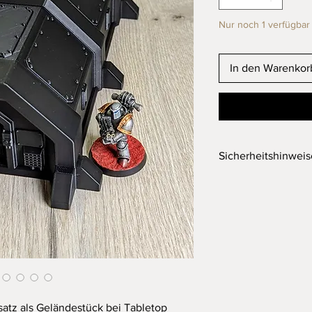
Nur noch 1 verfügbar
In den Warenkor
Sicherheitshinwei
Wichtiger Hinweis
Achtung! Nicht für K
Erstickungsgefahr dur
Dieses Produkt ist ke
Dieses Produkt wurd
Filament gefertigt. D
Stand der Technik gef
satz als Geländestück bei Tabletop