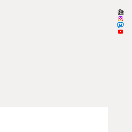
itshinweise nach
rordnung (GPSR) finden sich auf
 den FAQ. Dort sind auch die
sdatenblätter vom Hersteller des
s zu finden.