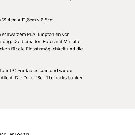
Detaillierte Sicherhe
Produktsicherheitsve
dieser Website unter
 21,4cm x 12,6cm x 6,5cm.
offiziellen Sicherheit
verwendeten Material
n schwarzem PLA. Empfohlen vor
rung. Die bemalten Fotos mit Miniatur
ken für die Einsatzmöglichkeit und die
4print @ Printables.com und wurde
licht. Die Datei "Sci-fi barracks bunker
rick Jankowski