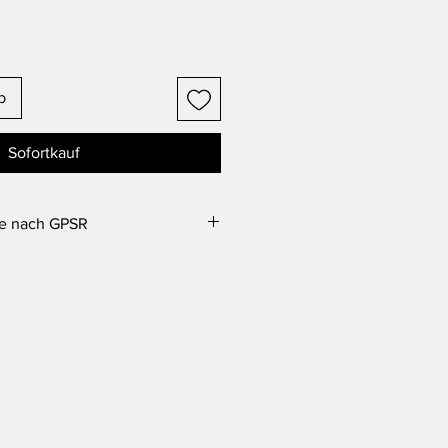
b
Sofortkauf
se nach GPSR
inder unter 36 Monaten geeignet.
ch verschluckbare Kleinteile.
in Spielzeug!
e im FDM 3D Druck Verfahren aus
as Produkt wurde nach aktuellem
ertigt und gereinigt.