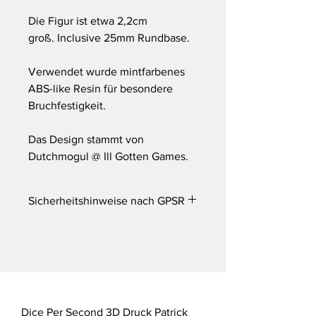
Die Figur ist etwa 2,2cm
groß. Inclusive 25mm Rundbase.
Verwendet wurde mintfarbenes
ABS-like Resin für besondere
Bruchfestigkeit.
Das Design stammt von
Dutchmogul @ Ill Gotten Games.
Sicherheitshinweise nach GPSR
Wichtiger Hinweis
Achtung! Nicht für Kinder unter 14
Jahren geeignet. Erstickungsgefahr
durch verschluckbare Kleinteile.
Dieses Produkt ist kein Spielzeug!
Dice Per Second 3D Druck Patrick