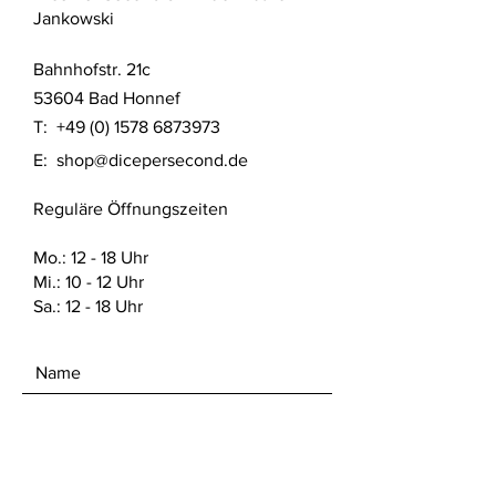
Dieses Produkt wurde im SLA 3D
Jankowski
Druck Verfahren aus UV Resin
gefertigt. Das Produkt wurde nach
Bahnhofstr. 21c
aktuellem Stand der Technik gereinigt
und mit UV Licht ausgehärtet.
53604 Bad Honnef
T:
+49 (0) 1578 6873973
Detaillierte Sicherheitshinweise nach
E:
shop@dicepersecond.de
Produktsicherheitsverordnung (GPSR)
finden sich auf dieser Website unter
Reguläre Öffnungszeiten
den FAQ. Dort sind auch die offiziellen
Sicherheitsdatenblätter vom Hersteller
des verwendeten Materials zu finden.
Mo.: 12 - 18 Uhr
Mi.: 10 - 12 Uhr
Sa.: 12 - 18 Uhr