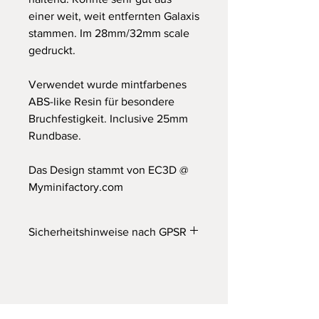
einer weit, weit entfernten Galaxis
stammen. Im 28mm/32mm scale
gedruckt.
Verwendet wurde mintfarbenes
ABS-like Resin für besondere
Bruchfestigkeit. Inclusive 25mm
Rundbase.
Das Design stammt von EC3D @
Myminifactory.com
Sicherheitshinweise nach GPSR
Wichtiger Hinweis
Achtung! Nicht für Kinder unter 14
Jahren geeignet. Erstickungsgefahr
durch verschluckbare Kleinteile.
Dieses Produkt ist kein Spielzeug!