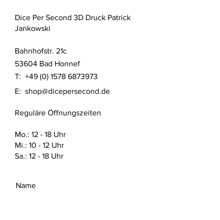
Dice Per Second 3D Druck Patrick
Dieses Produkt wurde im SLA 3D
Jankowski
Druck Verfahren aus UV Resin
gefertigt. Das Produkt wurde nach
Bahnhofstr. 21c
aktuellem Stand der Technik gereinigt
und mit UV Licht ausgehärtet.
53604 Bad Honnef
T:
+49 (0) 1578 6873973
Detaillierte Sicherheitshinweise nach
E:
shop@dicepersecond.de
Produktsicherheitsverordnung (GPSR)
finden sich auf dieser Website unter
Reguläre Öffnungszeiten
den FAQ. Dort sind auch die offiziellen
Sicherheitsdatenblätter vom Hersteller
des verwendeten Materials zu finden.
Mo.: 12 - 18 Uhr
Mi.: 10 - 12 Uhr
Sa.: 12 - 18 Uhr