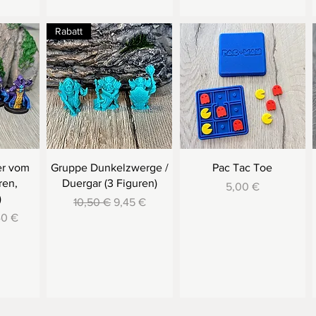
Rabatt
er vom
Gruppe Dunkelzwerge /
Pac Tac Toe
ren,
Duergar (3 Figuren)
Preis
5,00 €
)
Standardpreis
Sale-Preis
10,50 €
9,45 €
s
-Preis
40 €