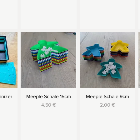
anizer
Meeple Schale 15cm
Meeple Schale 9cm
Preis
Preis
4,50 €
2,00 €