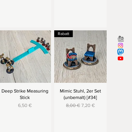
Rabatt
Deep Strike Measuring
Mimic Stuhl, 2er Set
Stick
(unbemalt) [#34]
Preis
Standardpreis
Sale-Preis
6,50 €
8,00 €
7,20 €