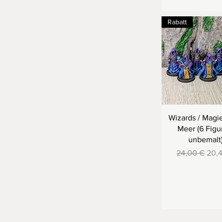
Rabatt
Wizards / Magi
Meer (6 Figu
unbemalt
Standardprei
Sale
24,00 €
20,