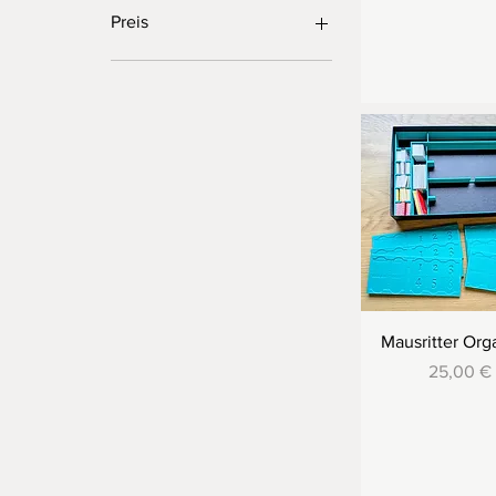
Preis
0 €
73 €
Mausritter Org
Preis
25,00 €