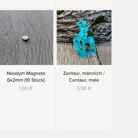
Neodym Magnete
Zentaur, männlich /
6x2mm (10 Stück)
Centaur, male
Preis
Preis
1,00 €
5,50 €