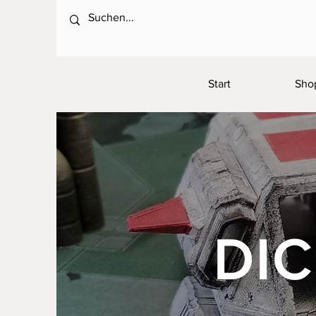
Start
Sho
DI