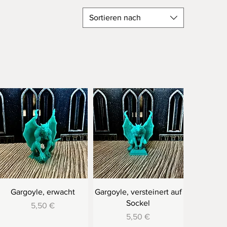
Sortieren nach
Gargoyle, erwacht
Gargoyle, versteinert auf
Sockel
Preis
5,50 €
Preis
5,50 €