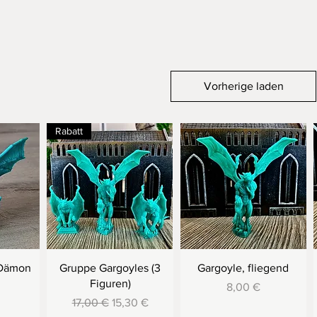
Vorherige laden
Rabatt
 Dämon
Gruppe Gargoyles (3
Gargoyle, fliegend
Figuren)
Preis
8,00 €
Standardpreis
Sale-Preis
17,00 €
15,30 €